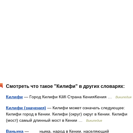
Смотреть что такое "Килифи" в других словарях:
Килифи
— Город Килифи Kilifi Страна КенияКения …
Википедия
Килифи (значения)
— Килифи может означать следующее:
Килифи город в Кении. Килифи (округ) округ в Кении. Килифи
(мост) самый длинный мост в Кении …
Википедия
Ваньика
— ньика, народ в Кении, населяющий