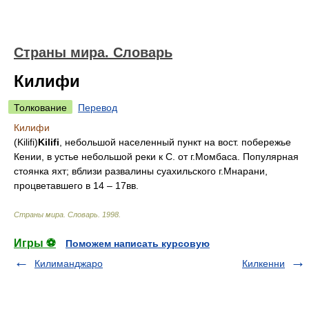
Страны мира. Словарь
Килифи
Толкование
Перевод
Килифи
(Kilifi)
Kilifi
, небольшой населенный пункт на вост. побережье
Кении, в устье небольшой реки к С. от г.Момбаса. Популярная
стоянка яхт; вблизи развалины суахильского г.Мнарани,
процветавшего в 14 – 17вв.
Страны мира. Словарь
.
1998
.
Игры ⚽
Поможем написать курсовую
Килиманджаро
Килкенни