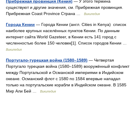
Прибрежная провинция (Кения)
— У этого термина
существуют и другие значения, см. Прибрежная провинция.
Прибрежная Coast Province Страна …
Википедия
Города Кении
— Города Кении (англ. Cities in Kenya) список
наиболее крупных населённых пунктов Кении. По данным
интернет сайта World Gazeteer, в Кении есть 141 город с
численностью более 150 человек[1]. Список городов Кении …
Википедия
Португало-турецкая война (1580–1589)
— Четвертая
Португало турецкая война (1580–1589) вооружённый конфликт
между Португальской и Османской империями в Индийском
океане. Османский флот с 1580 по 1584 впервые нападал
только на португальские корабли в Индийском океане. В 1585
Мир Али Бей …
Википедия