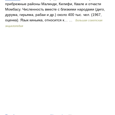
прибрежные районы Малинди, Килифи, Квале и отчасти
Момбасу. Численность вместе с близкими народами (диго,
дурума, гирьяма, рабаи и др.) около 400 тыс. чел. (1967,
оценка). Язык киньика, относится к… …
Большая советская
энциклопедия